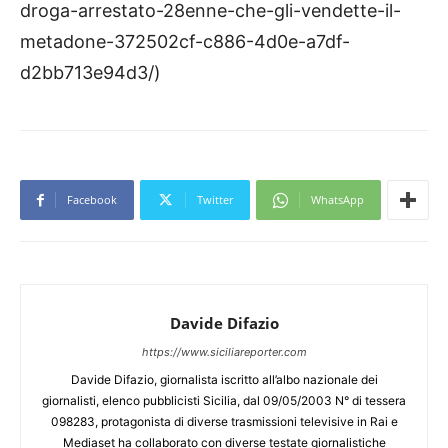
droga-arrestato-28enne-che-gli-vendette-il-
metadone-372502cf-c886-4d0e-a7df-
d2bb713e94d3/)
Facebook
Twitter
WhatsApp
Davide Difazio
https://www.siciliareporter.com
Davide Difazio, giornalista iscritto all’albo nazionale dei
giornalisti, elenco pubblicisti Sicilia, dal 09/05/2003 N° di tessera
098283, protagonista di diverse trasmissioni televisive in Rai e
Mediaset ha collaborato con diverse testate giornalistiche