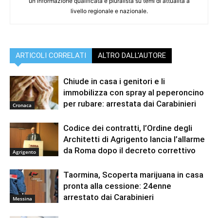
un'informazione qualificata e pluralista su temi di attualità a
livello regionale e nazionale.
ARTICOLI CORRELATI
ALTRO DALL'AUTORE
Chiude in casa i genitori e li
immobilizza con spray al peperoncino
per rubare: arrestata dai Carabinieri
Cronaca
Codice dei contratti, l’Ordine degli
Architetti di Agrigento lancia l’allarme
da Roma dopo il decreto correttivo
Agrigento
Taormina, Scoperta marijuana in casa
pronta alla cessione: 24enne
arrestato dai Carabinieri
Messina