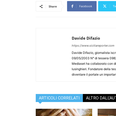
Facebook
Tw
Share
Davide Difazio
https://www.siciliareporter.com
Davide Difazio, giornalista iscri
09/05/2003 N° di tessera 09828
Mediaset ha collaborato con div
lusinghieri. Fondatore della test
diventare il portale un importan
ARTICOLI CORRELATI
ALTRO DALL'A