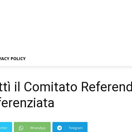
VACY POLICY
tì il Comitato Referen
ferenziata
itter
WhatsApp
Telegram