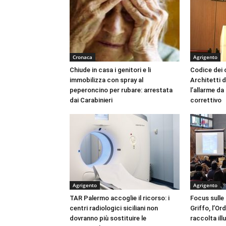
Cronaca
Agrigento
Chiude in casa i genitori e li
Codice dei c
immobilizza con spray al
Architetti d
peperoncino per rubare: arrestata
l’allarme d
dai Carabinieri
correttivo
Agrigento
Agrigento
TAR Palermo accoglie il ricorso: i
Focus sulle
centri radiologici siciliani non
Griffo, l’Or
dovranno più sostituire le
raccolta ill