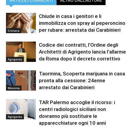
ARTICOLI CORRELATI
ALTRO DALL'AUTORE
Chiude in casa i genitori e li
immobilizza con spray al peperoncino
per rubare: arrestata dai Carabinieri
Cronaca
Codice dei contratti, l’Ordine degli
Architetti di Agrigento lancia l’allarme
da Roma dopo il decreto correttivo
Agrigento
Taormina, Scoperta marijuana in casa
pronta alla cessione: 24enne
arrestato dai Carabinieri
Messina
TAR Palermo accoglie il ricorso: i
centri radiologici siciliani non
dovranno più sostituire le
Agrigento
apparecchiature ogni 10 anni