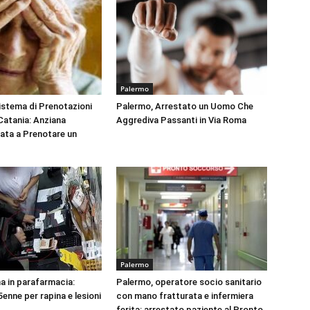
Palermo
Sistema di Prenotazioni
Palermo, Arrestato un Uomo Che
 Catania: Anziana
Aggrediva Passanti in Via Roma
tata a Prenotare un
Palermo
na in parafarmacia:
Palermo, operatore socio sanitario
enne per rapina e lesioni
con mano fratturata e infermiera
ferita: arrestato paziente al Pronto