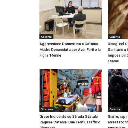
Catania
Catania
Aggressione Domestica a Catania:
Disagi nel 
Madre Denunciata per Aver Ferito la
Sanitarie a
Figlia 14enne
Impossibili
Esame
Siracusa
Catania
Grave Incidente su Strada Statale
Giarre, rapi
Ragusa-Catania: Due Feriti, Traffico
arrestato 55
Bloccato
aggravate