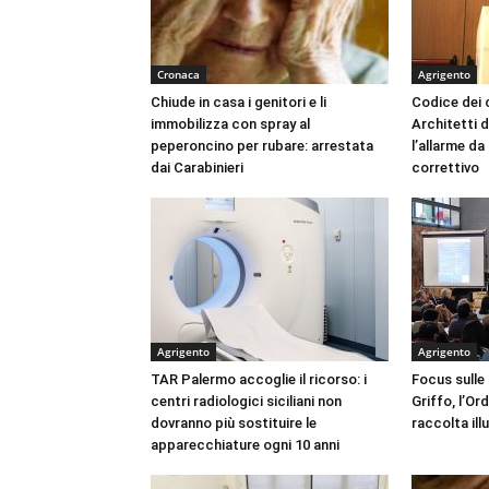
Cronaca
Agrigento
Chiude in casa i genitori e li
Codice dei c
immobilizza con spray al
Architetti d
peperoncino per rubare: arrestata
l’allarme d
dai Carabinieri
correttivo
Agrigento
Agrigento
TAR Palermo accoglie il ricorso: i
Focus sulle
centri radiologici siciliani non
Griffo, l’Or
dovranno più sostituire le
raccolta ill
apparecchiature ogni 10 anni