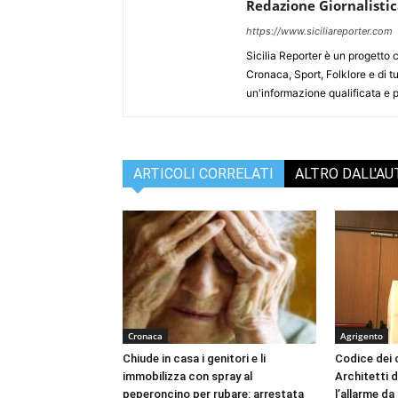
Redazione Giornalisti
https://www.siciliareporter.com
Sicilia Reporter è un progetto 
Cronaca, Sport, Folklore e di tu
un'informazione qualificata e pl
ARTICOLI CORRELATI
ALTRO DALL'A
Cronaca
Agrigento
Chiude in casa i genitori e li
Codice dei c
immobilizza con spray al
Architetti d
peperoncino per rubare: arrestata
l’allarme d