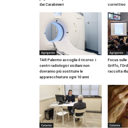
dai Carabinieri
correttivo
Agrigento
Agrigento
TAR Palermo accoglie il ricorso: i
Focus sulle
centri radiologici siciliani non
Griffo, l’Or
dovranno più sostituire le
raccolta ill
apparecchiature ogni 10 anni
Catania
Catania