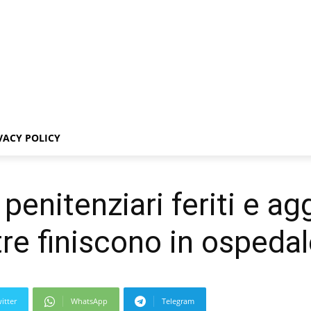
VACY POLICY
penitenziari feriti e ag
tre finiscono in ospeda
itter
WhatsApp
Telegram