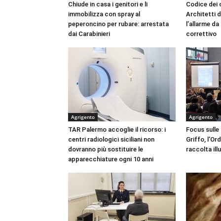
Chiude in casa i genitori e li
Codice dei c
immobilizza con spray al
Architetti d
peperoncino per rubare: arrestata
l’allarme d
dai Carabinieri
correttivo
Agrigento
Agrigento
TAR Palermo accoglie il ricorso: i
Focus sulle
centri radiologici siciliani non
Griffo, l’Or
dovranno più sostituire le
raccolta ill
apparecchiature ogni 10 anni