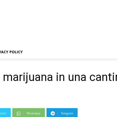
VACY POLICY
i marijuana in una canti
itter
WhatsApp
Telegram