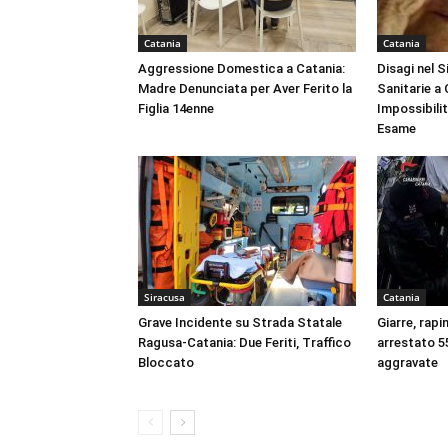
Catania
Catania
Aggressione Domestica a Catania:
Disagi nel 
Madre Denunciata per Aver Ferito la
Sanitarie a
Figlia 14enne
Impossibili
Esame
Siracusa
Catania
Grave Incidente su Strada Statale
Giarre, rapi
Ragusa-Catania: Due Feriti, Traffico
arrestato 55
Bloccato
aggravate