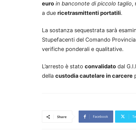
euro
in banconote di piccolo taglio
,
a due
ricetrasmittenti portatili
.
La sostanza sequestrata sarà esamina
Stupefacenti del Comando Provinciale
verifiche ponderali e qualitative.
L’arresto è stato
convalidato
dal G.I.
della
custodia cautelare in carcere
p
Facebook
Tw
Share