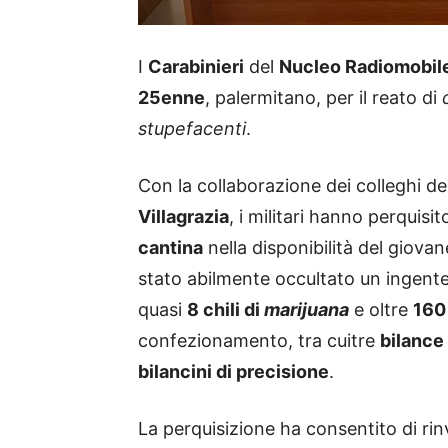
I
Carabinieri
del
Nucleo Radiomobil
25enne
, palermitano, per il reato di
stupefacenti
.
Con la collaborazione dei colleghi de
Villagrazia
, i militari hanno perquisi
cantina
nella disponibilità del giovan
stato abilmente occultato un ingente
quasi
8 chili di
marijuana
e oltre
160
confezionamento, tra cuitre
bilance
bilancini di precisione
.
La perquisizione ha consentito di rin