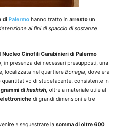
e di
Palermo
hanno tratto in
arresto
un
detenzione ai fini di spaccio di sostanze
l
Nucleo Cinofili Carabinieri di Palermo
to, in presenza dei necessari presupposti, una
e, localizzata nel quartiere
Bonagia
, dove era
 quantitativo di stupefacente, consistente in
 grammi di
hashish,
oltre a materiale utile al
 elettroniche
di grandi dimensioni e tre
venire e sequestrare la
somma di oltre 600