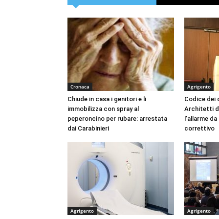
Cronaca
Agrigento
Chiude in casa i genitori e li
Codice dei c
immobilizza con spray al
Architetti d
peperoncino per rubare: arrestata
l’allarme d
dai Carabinieri
correttivo
Agrigento
Agrigento