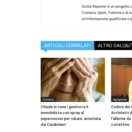
Sicilia Reporter è un progetto 
Cronaca, Sport, Folklore e di tu
un'informazione qualificata e pl
ARTICOLI CORRELATI
ALTRO DALL'A
Cronaca
Agrigento
Chiude in casa i genitori e li
Codice dei c
immobilizza con spray al
Architetti d
peperoncino per rubare: arrestata
l’allarme d
dai Carabinieri
correttivo