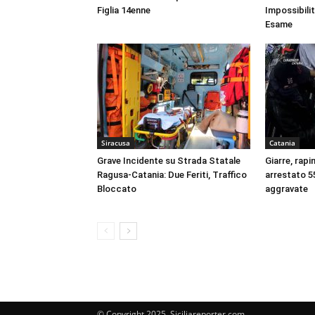
Figlia 14enne
Impossibili
Esame
Siracusa
Catania
Grave Incidente su Strada Statale
Giarre, rapi
Ragusa-Catania: Due Feriti, Traffico
arrestato 55
Bloccato
aggravate
© Copyright 2025, Siciliareporter.com