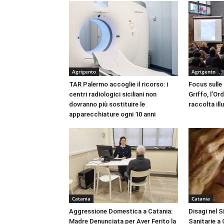
Agrigento
Agrigento
TAR Palermo accoglie il ricorso: i
Focus sulle
centri radiologici siciliani non
Griffo, l’Or
dovranno più sostituire le
raccolta ill
apparecchiature ogni 10 anni
Catania
Catania
Aggressione Domestica a Catania:
Disagi nel 
Madre Denunciata per Aver Ferito la
Sanitarie a