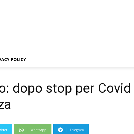
VACY POLICY
o: dopo stop per Covid t
za
itter
WhatsApp
Telegram