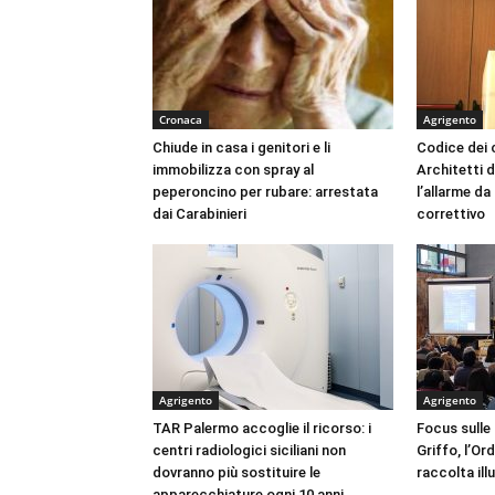
Cronaca
Agrigento
Chiude in casa i genitori e li
Codice dei c
immobilizza con spray al
Architetti d
peperoncino per rubare: arrestata
l’allarme d
dai Carabinieri
correttivo
Agrigento
Agrigento
TAR Palermo accoglie il ricorso: i
Focus sulle
centri radiologici siciliani non
Griffo, l’Or
dovranno più sostituire le
raccolta ill
apparecchiature ogni 10 anni