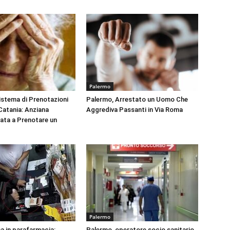
Palermo
Sistema di Prenotazioni
Palermo, Arrestato un Uomo Che
 Catania: Anziana
Aggrediva Passanti in Via Roma
tata a Prenotare un
Palermo
na in parafarmacia:
Palermo, operatore socio sanitario