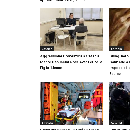
Catania
Catania
Aggressione Domestica a Catania:
Disagi nel 
Madre Denunciata per Aver Ferito la
Sanitarie a
Figlia 14enne
Impossibili
Esame
Siracusa
Catania
Grave Incidente su Strada Statale
Giarre, rapi