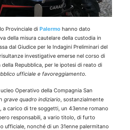
do Provinciale di
Palermo
hanno dato
a della misura cautelare della custodia in
sa dal Giudice per le Indagini Preliminari del
 risultanze investigative emerse nel corso di
a della Repubblica, per le ipotesi di reato di
ubblico ufficiale e favoreggiamento.
l Nucleo Operativo della Compagnia San
un
grave quadro indiziario
, sostanzialmente
, a carico di tre soggetti, un 43enne romano
o responsabili, a vario titolo, di furto
co ufficiale, nonché di un 31enne palermitano