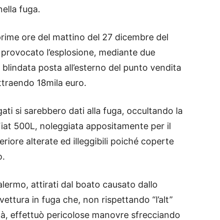
ella fuga.
le prime ore del mattino del 27 dicembre del
 provocato l’esplosione, mediante due
 blindata posta all’esterno del punto vendita
ottraendo 18mila euro.
ati si sarebbero dati alla fuga, occultando la
Fiat 500L, noleggiata appositamente per il
riore alterate ed illeggibili poiché coperte
o.
alermo, attirati dal boato causato dallo
vettura in fuga che, non rispettando “l’alt”
nità, effettuò pericolose manovre sfrecciando