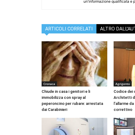
un'informazione qualificata e pl
ARTICOLI CORRELATI
ALTRO DALL'A
Cronaca
Agrigento
Chiude in casa i genitori e li
Codice dei c
immobilizza con spray al
Architetti d
peperoncino per rubare: arrestata
l’allarme d
dai Carabinieri
correttivo