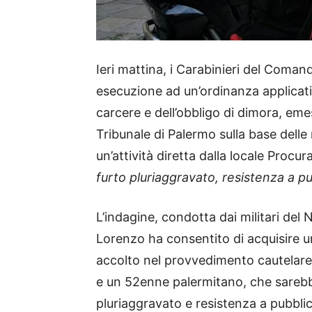
Ieri mattina, i Carabinieri del Coman
esecuzione ad un’ordinanza applicativ
carcere e dell’obbligo di dimora, emes
Tribunale di Palermo sulla base delle
un’attività diretta dalla locale Procur
furto pluriaggravato, resistenza a p
L’indagine, condotta dai militari de
Lorenzo ha consentito di acquisire 
accolto nel provvedimento cautelare
e un 52enne palermitano, che sarebber
pluriaggravato e resistenza a pubbli