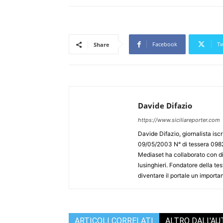
Facebook
Tw
Share
Davide Difazio
https://www.siciliareporter.com
Davide Difazio, giornalista iscri
09/05/2003 N° di tessera 09828
Mediaset ha collaborato con div
lusinghieri. Fondatore della test
diventare il portale un importan
ARTICOLI CORRELATI
ALTRO DALL'A