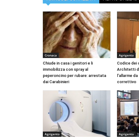
Cronaca
Agrigento
Chiude in casa i genitori e li
Codice dei c
immobilizza con spray al
Architetti d
peperoncino per rubare: arrestata
l’allarme d
dai Carabinieri
correttivo
Agrigento
Agrigento