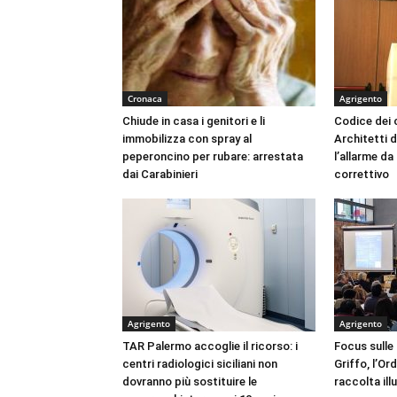
Cronaca
Agrigento
Chiude in casa i genitori e li
Codice dei c
immobilizza con spray al
Architetti d
peperoncino per rubare: arrestata
l’allarme d
dai Carabinieri
correttivo
Agrigento
Agrigento
TAR Palermo accoglie il ricorso: i
Focus sulle
centri radiologici siciliani non
Griffo, l’Or
dovranno più sostituire le
raccolta ill