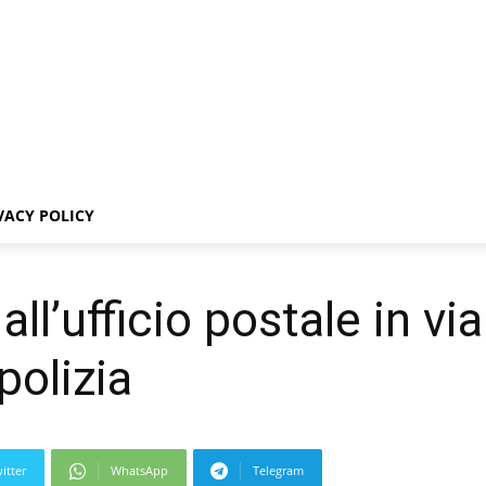
VACY POLICY
all’ufficio postale in v
polizia
itter
WhatsApp
Telegram