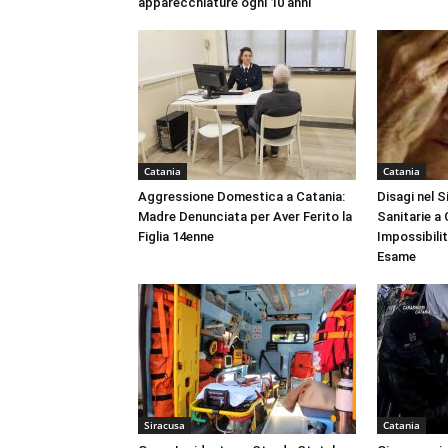
apparecchiature ogni 10 anni
Catania
Catania
Aggressione Domestica a Catania:
Disagi nel 
Madre Denunciata per Aver Ferito la
Sanitarie a
Figlia 14enne
Impossibili
Esame
Siracusa
Catania