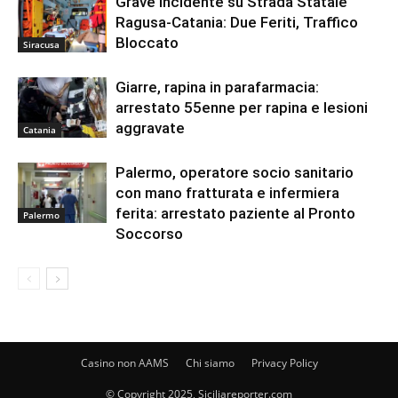
Grave Incidente su Strada Statale
Ragusa-Catania: Due Feriti, Traffico
Bloccato
Siracusa
Giarre, rapina in parafarmacia:
arrestato 55enne per rapina e lesioni
aggravate
Catania
Palermo, operatore socio sanitario
con mano fratturata e infermiera
ferita: arrestato paziente al Pronto
Palermo
Soccorso
Casino non AAMS
Chi siamo
Privacy Policy
© Copyright 2025, Siciliareporter.com