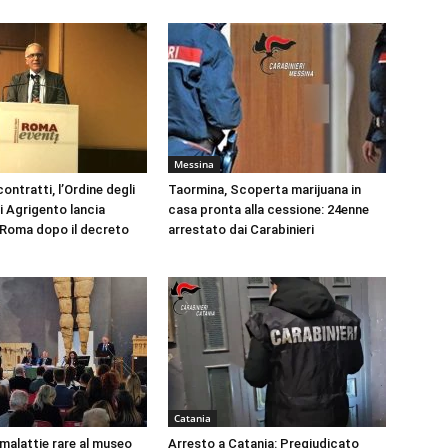
Messina
ontratti, l’Ordine degli
Taormina, Scoperta marijuana in
i Agrigento lancia
casa pronta alla cessione: 24enne
a Roma dopo il decreto
arrestato dai Carabinieri
Catania
 malattie rare al museo
Arresto a Catania: Pregiudicato