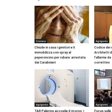
Cronaca
Agrigento
Chiude in casa i genitori e li
Codice dei c
immobilizza con spray al
Architetti d
peperoncino per rubare: arrestata
l’allarme d
dai Carabinieri
correttivo
Agrigento
Agrigento
TAR Palermo accoglie il ricorso: i
Focus sulle