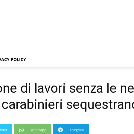
VACY POLICY
ione di lavori senza le n
i carabinieri sequestrano
itter
WhatsApp
Telegram