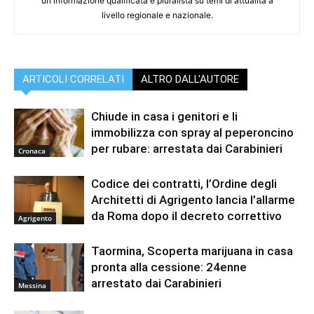
un'informazione qualificata e pluralista su temi di attualità a
livello regionale e nazionale.
ARTICOLI CORRELATI
ALTRO DALL'AUTORE
Chiude in casa i genitori e li
immobilizza con spray al peperoncino
per rubare: arrestata dai Carabinieri
Cronaca
Codice dei contratti, l’Ordine degli
Architetti di Agrigento lancia l’allarme
da Roma dopo il decreto correttivo
Agrigento
Taormina, Scoperta marijuana in casa
pronta alla cessione: 24enne
arrestato dai Carabinieri
Messina