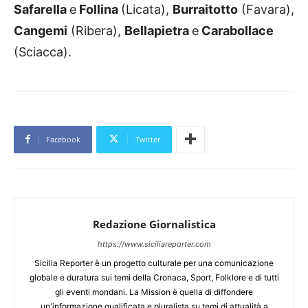
Safarella
e
Follina
(Licata),
Burraitotto
(Favara),
Cangemi
(Ribera),
Bellapietra
e
Carabollace
(Sciacca).
Facebook
Twitter
Redazione Giornalistica
https://www.siciliareporter.com
Sicilia Reporter è un progetto culturale per una comunicazione
globale e duratura sui temi della Cronaca, Sport, Folklore e di tutti
gli eventi mondani. La Mission è quella di diffondere
un'informazione qualificata e pluralista su temi di attualità a