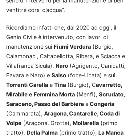
serie di interventi per la manutenzione di ben
ventitré corsi d’acqua”.
Ricordiamo infatti che, dal 2020 ad oggi, il
Genio Civile è intervenuto, con lavori di
manutenzione sui
Fiumi Verdura
(Burgio,
Calamonaci, Caltabellotta, Ribera, e Sciacca e
Villafranca Sicula),
Naro
(Agrigento, Canicattì,
Favara e Naro) e
Salso
(foce-Licata) e sui
Torrenti Garella
e
Tina
(Burgio), C
avarretto,
Mirabile e Femmina Morta
(Menfi),
Scrudato,
Saraceno, Passo del Barbiere
e
Congeria
(Cammarata),
Aragona, Cantarelle, Coda di
Volpe
(Aragona, Grotte),
Mollarella
(primo
tratto),
Della Palma
(primo tratto),
La Manca