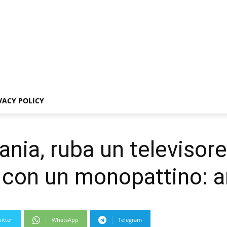
VACY POLICY
ania, ruba un televisor
a con un monopattino: a
itter
WhatsApp
Telegram