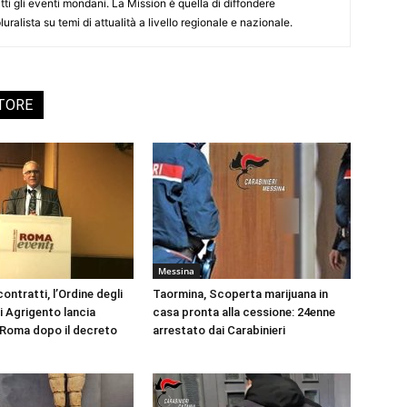
tti gli eventi mondani. La Mission è quella di diffondere
uralista su temi di attualità a livello regionale e nazionale.
UTORE
Messina
ontratti, l’Ordine degli
Taormina, Scoperta marijuana in
i Agrigento lancia
casa pronta alla cessione: 24enne
a Roma dopo il decreto
arrestato dai Carabinieri