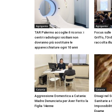
Agrigento
Agrigento
TAR Palermo accoglie il ricorso: i
Focus sulle
centri radiologici siciliani non
Griffo, l’Or
dovranno più sostituire le
raccolta ill
apparecchiature ogni 10 anni
Catania
Catania
Aggressione Domestica a Catania:
Disagi nel 
Madre Denunciata per Aver Ferito la
Sanitarie a
Figlia 14enne
Impossibili
Esame