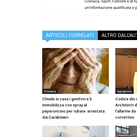
Cronaca, Sport, Folklore e di tu
un'informazione qualificata e pl
ARTICOLI CORRELATI
ALTRO DALL'A
Cronaca
Agrigento
Chiude in casa i genitori e li
Codice dei c
immobilizza con spray al
Architetti d
peperoncino per rubare: arrestata
l’allarme d
dai Carabinieri
correttivo