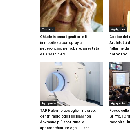
Cronaca
Agrigento
Chiude in casa i genitori e li
Codice dei c
immobilizza con spray al
Architetti d
peperoncino per rubare: arrestata
l’allarme d
dai Carabinieri
correttivo
Agrigento
Agrigento
TAR Palermo accoglie il ricorso: i
Focus sulle
centri radiologici siciliani non
Griffo, l’Or
dovranno più sostituire le
raccolta ill
apparecchiature ogni 10 anni