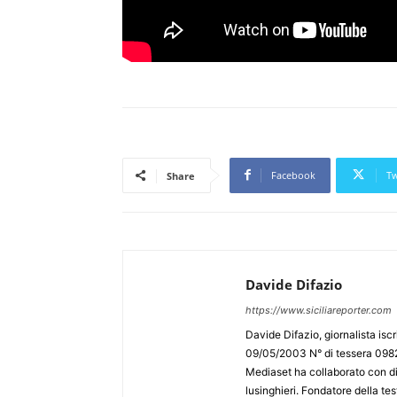
Facebook
Tw
Share
Davide Difazio
https://www.siciliareporter.com
Davide Difazio, giornalista iscri
09/05/2003 N° di tessera 09828
Mediaset ha collaborato con div
lusinghieri. Fondatore della test