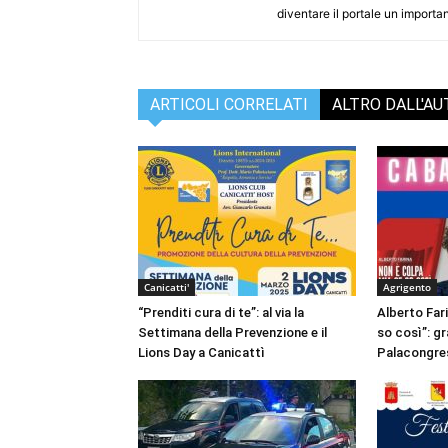
diventare il portale un importan
ARTICOLI CORRELATI
ALTRO DALL'A
Canicatti'
Agrigento
“Prenditi cura di te”: al via la
Alberto Fari
Settimana della Prevenzione e il
so così”: g
Lions Day a Canicattì
Palacongres