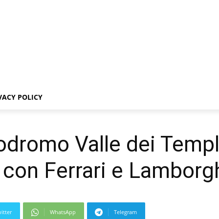
VACY POLICY
dromo Valle dei Templ
con Ferrari e Lamborgh
itter
WhatsApp
Telegram