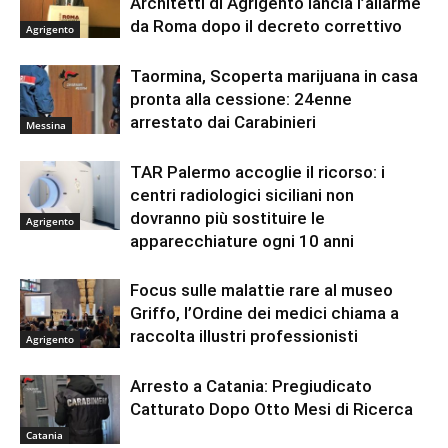
Architetti di Agrigento lancia l’allarme
da Roma dopo il decreto correttivo
Agrigento
Taormina, Scoperta marijuana in casa
pronta alla cessione: 24enne
arrestato dai Carabinieri
Messina
TAR Palermo accoglie il ricorso: i
centri radiologici siciliani non
dovranno più sostituire le
Agrigento
apparecchiature ogni 10 anni
Focus sulle malattie rare al museo
Griffo, l’Ordine dei medici chiama a
raccolta illustri professionisti
Agrigento
Arresto a Catania: Pregiudicato
Catturato Dopo Otto Mesi di Ricerca
Catania