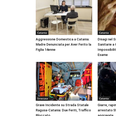
Catania
Catania
Aggressione Domestica a Catania:
Disagi nel 
Madre Denunciata per Aver Ferito la
Sanitarie a
Figlia 14enne
Impossibili
Esame
Siracusa
Catania
Grave Incidente su Strada Statale
Giarre, rapi
Ragusa-Catania: Due Feriti, Traffico
arrestato 55
Bloccato
aggravate