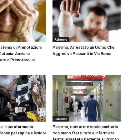
Palermo
Sistema di Prenotazioni
Palermo, Arrestato un Uomo Che
 Catania: Anziana
Aggrediva Passanti in Via Roma
tata a Prenotare un
Palermo
na in parafarmacia:
Palermo, operatore socio sanitario
enne per rapina e lesioni
con mano fratturata e infermiera
ferita: arrestato paziente al Pronto