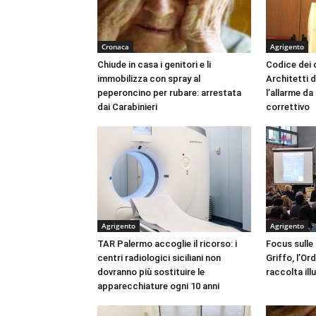
Cronaca
Agrigento
Chiude in casa i genitori e li
Codice dei c
immobilizza con spray al
Architetti d
peperoncino per rubare: arrestata
l’allarme d
dai Carabinieri
correttivo
Agrigento
Agrigento
TAR Palermo accoglie il ricorso: i
Focus sulle
centri radiologici siciliani non
Griffo, l’Or
dovranno più sostituire le
raccolta ill
apparecchiature ogni 10 anni