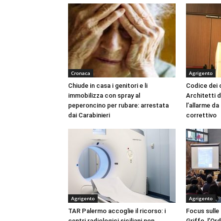
Cronaca
Agrigento
Chiude in casa i genitori e li
Codice dei c
immobilizza con spray al
Architetti d
peperoncino per rubare: arrestata
l’allarme d
dai Carabinieri
correttivo
Agrigento
Agrigento
TAR Palermo accoglie il ricorso: i
Focus sulle
centri radiologici siciliani non
Griffo, l’Or