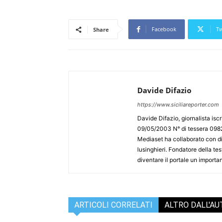
Facebook
Tw
Share
Davide Difazio
https://www.siciliareporter.com
Davide Difazio, giornalista iscri
09/05/2003 N° di tessera 09828
Mediaset ha collaborato con div
lusinghieri. Fondatore della test
diventare il portale un importan
ARTICOLI CORRELATI
ALTRO DALL'A