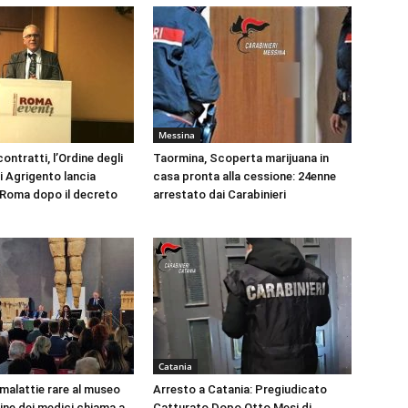
Messina
ontratti, l’Ordine degli
Taormina, Scoperta marijuana in
i Agrigento lancia
casa pronta alla cessione: 24enne
a Roma dopo il decreto
arrestato dai Carabinieri
Catania
 malattie rare al museo
Arresto a Catania: Pregiudicato
dine dei medici chiama a
Catturato Dopo Otto Mesi di