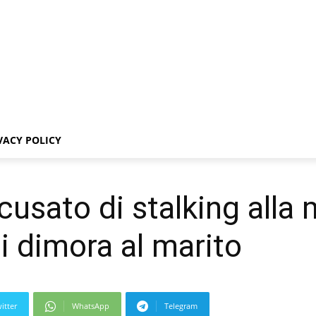
VACY POLICY
usato di stalking alla 
i dimora al marito
itter
WhatsApp
Telegram