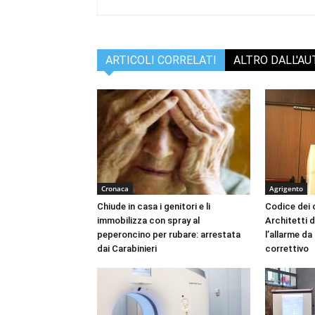
ARTICOLI CORRELATI
ALTRO DALL'A
Cronaca
Agrigento
Chiude in casa i genitori e li
Codice dei c
immobilizza con spray al
Architetti d
peperoncino per rubare: arrestata
l’allarme d
dai Carabinieri
correttivo