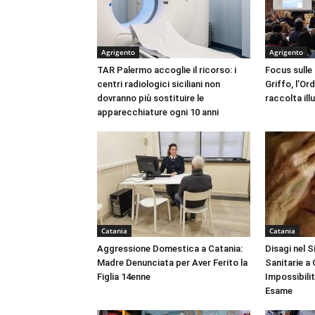
Agrigento
Agrigento
TAR Palermo accoglie il ricorso: i
Focus sulle
centri radiologici siciliani non
Griffo, l’Or
dovranno più sostituire le
raccolta ill
apparecchiature ogni 10 anni
Catania
Catania
Aggressione Domestica a Catania:
Disagi nel 
Madre Denunciata per Aver Ferito la
Sanitarie a
Figlia 14enne
Impossibili
Esame