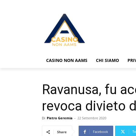
CASINO NON AAMS
CHI SIAMO
PRI
Ravanusa, fu acc
revoca divieto d
Di
Pietro Geremia
-
22 Settembre 2020
Facebook
Tw
Share