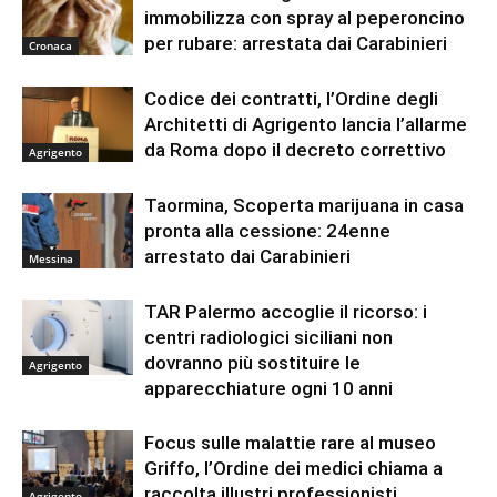
immobilizza con spray al peperoncino
per rubare: arrestata dai Carabinieri
Cronaca
Codice dei contratti, l’Ordine degli
Architetti di Agrigento lancia l’allarme
da Roma dopo il decreto correttivo
Agrigento
Taormina, Scoperta marijuana in casa
pronta alla cessione: 24enne
arrestato dai Carabinieri
Messina
TAR Palermo accoglie il ricorso: i
centri radiologici siciliani non
dovranno più sostituire le
Agrigento
apparecchiature ogni 10 anni
Focus sulle malattie rare al museo
Griffo, l’Ordine dei medici chiama a
raccolta illustri professionisti
Agrigento