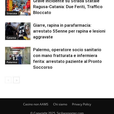
Grave Incidente su Strada Statale
Ragusa-Catania: Due Feriti, Traffico
Bloccato
Siracusa
Giarre, rapina in parafarmacia:
arrestato 55enne per rapina e lesioni
aggravate
Catania
Palermo, operatore socio sanitario
con mano fratturata e infermiera
ferita: arrestato paziente al Pronto
Palermo
Soccorso
Casino non AAMS
Chi siamo
Privacy Policy
© Copyright 2025, Siciliareporter.com