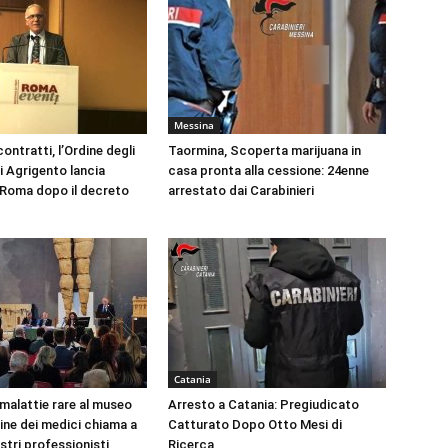
Messina
ontratti, l’Ordine degli
Taormina, Scoperta marijuana in
i Agrigento lancia
casa pronta alla cessione: 24enne
a Roma dopo il decreto
arrestato dai Carabinieri
Catania
 malattie rare al museo
Arresto a Catania: Pregiudicato
dine dei medici chiama a
Catturato Dopo Otto Mesi di
ustri professionisti
Ricerca