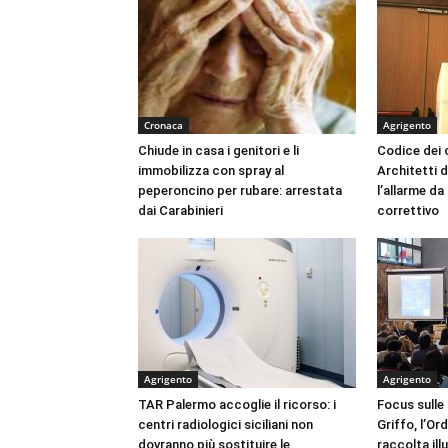
Cronaca
Agrigento
Chiude in casa i genitori e li
Codice dei c
immobilizza con spray al
Architetti d
peperoncino per rubare: arrestata
l’allarme d
dai Carabinieri
correttivo
Agrigento
Agrigento
TAR Palermo accoglie il ricorso: i
Focus sulle
centri radiologici siciliani non
Griffo, l’Or
dovranno più sostituire le
raccolta ill