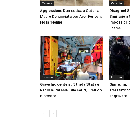
Catania
Catania
Aggressione Domestica a Catania:
Disagi nel 
Madre Denunciata per Aver Ferito la
Sanitarie a
Figlia 14enne
Impossibili
Esame
Siracusa
Catania
Grave Incidente su Strada Statale
Giarre, rapi
Ragusa-Catania: Due Feriti, Traffico
arrestato 55
Bloccato
aggravate