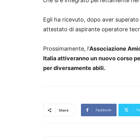
che si è integrato perfettamente nel
Egli ha ricevuto, dopo aver superato
attestato di aspirante operatore tecn
Prossimamente, l’
Associazione Amici
Italia attiveranno un nuovo corso p
per diversamente abili.
Facebook
Tw
Share