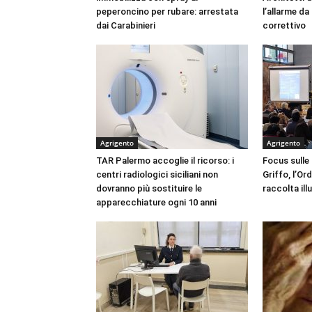
peperoncino per rubare: arrestata
l’allarme d
dai Carabinieri
correttivo
Agrigento
Agrigento
TAR Palermo accoglie il ricorso: i
Focus sulle
centri radiologici siciliani non
Griffo, l’Or
dovranno più sostituire le
raccolta ill
apparecchiature ogni 10 anni