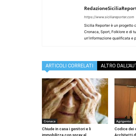
RedazioneSiciliaRepor
https://www.siciliareporter.com
Sicilia Reporter è un progetto 
Cronaca, Sport, Folklore e di tu
un'informazione qualificata e pl
ARTICOLI CORRELATI
ALTRO DALL'A
Cronaca
Agrigento
Chiude in casa i genitori e li
Codice dei c
immobilizza con spray al
Architetti d