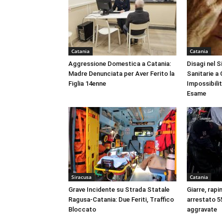
Catania
Catania
Aggressione Domestica a Catania:
Disagi nel 
Madre Denunciata per Aver Ferito la
Sanitarie a
Figlia 14enne
Impossibili
Esame
Siracusa
Catania
Grave Incidente su Strada Statale
Giarre, rapi
Ragusa-Catania: Due Feriti, Traffico
arrestato 55
Bloccato
aggravate