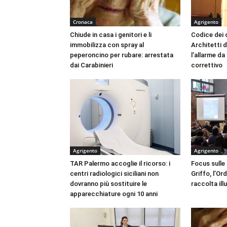
Cronaca
Agrigento
Chiude in casa i genitori e li
Codice dei c
immobilizza con spray al
Architetti d
peperoncino per rubare: arrestata
l’allarme d
dai Carabinieri
correttivo
Agrigento
Agrigento
TAR Palermo accoglie il ricorso: i
Focus sulle
centri radiologici siciliani non
Griffo, l’Or
dovranno più sostituire le
raccolta ill
apparecchiature ogni 10 anni