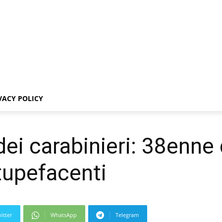
VACY POLICY
i dei carabinieri: 38enn
tupefacenti
itter
WhatsApp
Telegram