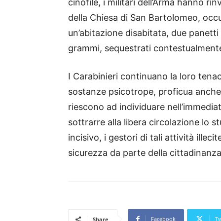
cinofile, i militari dell’Arma hanno rin
della Chiesa di San Bartolomeo, occul
un’abitazione disabitata, due panett
grammi, sequestrati contestualmente 
I Carabinieri continuano la loro tenac
sostanze psicotrope, proficua anche
riescono ad individuare nell’immedia
sottrarre alla libera circolazione lo
incisivo, i gestori di tali attività ille
sicurezza da parte della cittadinanza
Facebook
Tw
Share