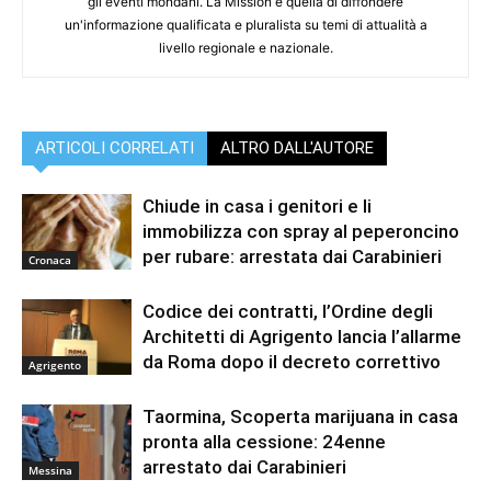
gli eventi mondani. La Mission è quella di diffondere
un'informazione qualificata e pluralista su temi di attualità a
livello regionale e nazionale.
ARTICOLI CORRELATI
ALTRO DALL'AUTORE
Chiude in casa i genitori e li
immobilizza con spray al peperoncino
per rubare: arrestata dai Carabinieri
Cronaca
Codice dei contratti, l’Ordine degli
Architetti di Agrigento lancia l’allarme
da Roma dopo il decreto correttivo
Agrigento
Taormina, Scoperta marijuana in casa
pronta alla cessione: 24enne
arrestato dai Carabinieri
Messina