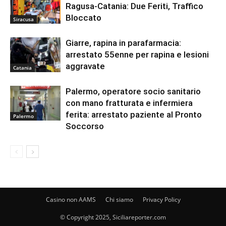
Ragusa-Catania: Due Feriti, Traffico
Bloccato
Siracusa
Giarre, rapina in parafarmacia:
arrestato 55enne per rapina e lesioni
aggravate
Catania
Palermo, operatore socio sanitario
con mano fratturata e infermiera
ferita: arrestato paziente al Pronto
Palermo
Soccorso
Casino non AAMS
Chi siamo
Privacy Policy
© Copyright 2025, Siciliareporter.com