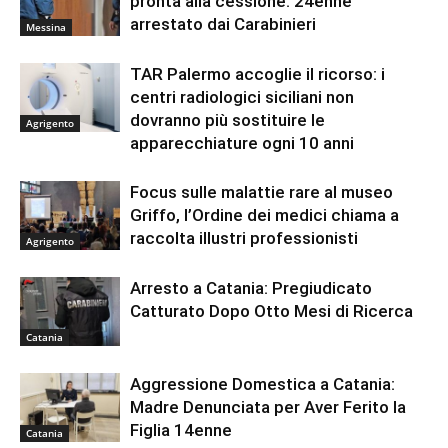
pronta alla cessione: 24enne
arrestato dai Carabinieri
Messina
TAR Palermo accoglie il ricorso: i
centri radiologici siciliani non
dovranno più sostituire le
Agrigento
apparecchiature ogni 10 anni
Focus sulle malattie rare al museo
Griffo, l’Ordine dei medici chiama a
raccolta illustri professionisti
Agrigento
Arresto a Catania: Pregiudicato
Catturato Dopo Otto Mesi di Ricerca
Catania
Aggressione Domestica a Catania:
Madre Denunciata per Aver Ferito la
Figlia 14enne
Catania