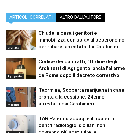
ARTICOLI CORRELATI
ALTRO DALL'AUTORE
Chiude in casa i genitori e li
immobilizza con spray al peperoncino
per rubare: arrestata dai Carabinieri
Cronaca
Codice dei contratti, l’Ordine degli
Architetti di Agrigento lancia l’allarme
da Roma dopo il decreto correttivo
Agrigento
Taormina, Scoperta marijuana in casa
pronta alla cessione: 24enne
arrestato dai Carabinieri
Messina
TAR Palermo accoglie il ricorso: i
centri radiologici siciliani non
dovranno più sostituire le
Agrigento