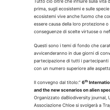
Tutto ciò oltre che influire sulla vita
prima, sugli ecosistemi e sulle specie 
ecosistemi vive anche l’uomo che 
essere causa della loro protezione o
conseguenze di scelte virtuose o nef
Questi sono i temi di fondo che carat
avvicenderanno in due giorni di con
partecipazione di tutti i partecipanti
con un numero superiore alle aspetta
th
Il convegno dal titolo:”
6
Internatio
and the new scenarios on alien spe
Organizzato daBiodiversity journal, U
Associazione Chloe si svolgerà a Trap