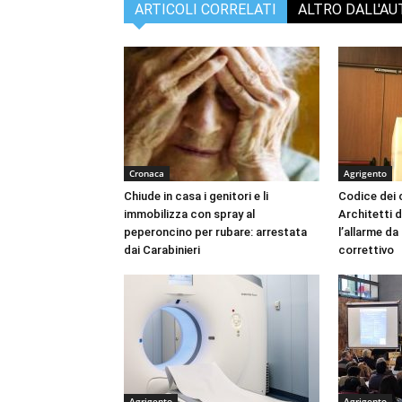
ARTICOLI CORRELATI
ALTRO DALL'A
Cronaca
Agrigento
Chiude in casa i genitori e li
Codice dei c
immobilizza con spray al
Architetti d
peperoncino per rubare: arrestata
l’allarme d
dai Carabinieri
correttivo
Agrigento
Agrigento