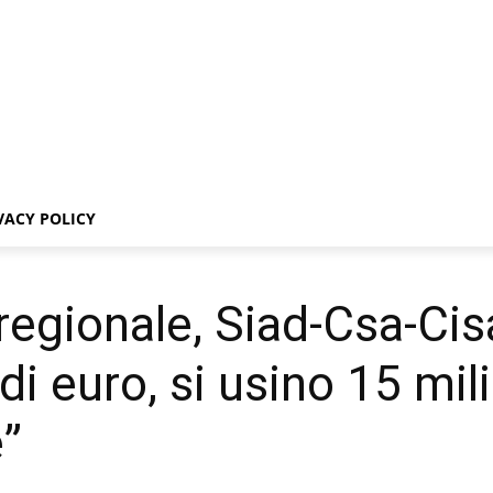
VACY POLICY
o regionale, Siad-Csa-Cis
i euro, si usino 15 mili
e”