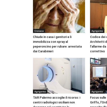
Cronaca
Agrigento
Chiude in casa i genitori e li
Codice dei c
immobilizza con spray al
Architetti d
peperoncino per rubare: arrestata
l’allarme d
dai Carabinieri
correttivo
Agrigento
Agrigento
TAR Palermo accoglie il ricorso: i
Focus sulle
centri radiologici siciliani non
Griffo, l’Or