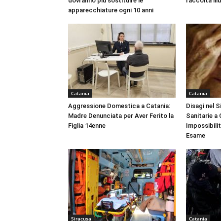
dovranno più sostituire le
raccolta ill
apparecchiature ogni 10 anni
Catania
Catania
Aggressione Domestica a Catania:
Disagi nel 
Madre Denunciata per Aver Ferito la
Sanitarie a
Figlia 14enne
Impossibili
Esame
Siracusa
Catania