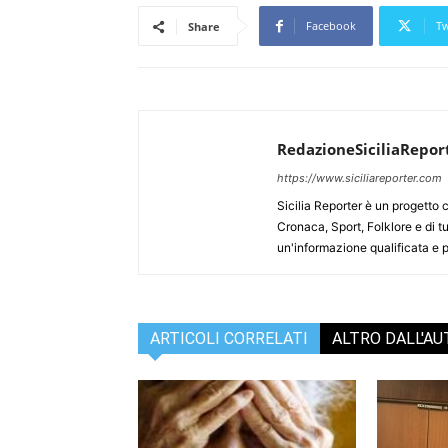
Facebook
Tw
Share
RedazioneSiciliaRepor
https://www.siciliareporter.com
Sicilia Reporter è un progetto 
Cronaca, Sport, Folklore e di tu
un'informazione qualificata e pl
ARTICOLI CORRELATI
ALTRO DALL'A