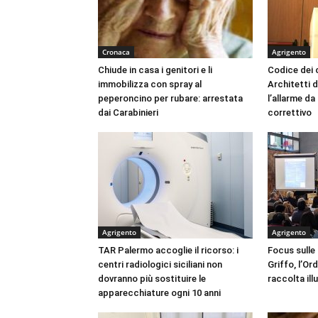
Cronaca
Agrigento
Chiude in casa i genitori e li
Codice dei c
immobilizza con spray al
Architetti d
peperoncino per rubare: arrestata
l’allarme d
dai Carabinieri
correttivo
Agrigento
Agrigento
TAR Palermo accoglie il ricorso: i
Focus sulle
centri radiologici siciliani non
Griffo, l’Or
dovranno più sostituire le
raccolta ill
apparecchiature ogni 10 anni