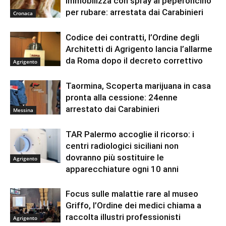
immobilizza con spray al peperoncino
per rubare: arrestata dai Carabinieri
Cronaca
Codice dei contratti, l’Ordine degli
Architetti di Agrigento lancia l’allarme
da Roma dopo il decreto correttivo
Agrigento
Taormina, Scoperta marijuana in casa
pronta alla cessione: 24enne
arrestato dai Carabinieri
Messina
TAR Palermo accoglie il ricorso: i
centri radiologici siciliani non
dovranno più sostituire le
Agrigento
apparecchiature ogni 10 anni
Focus sulle malattie rare al museo
Griffo, l’Ordine dei medici chiama a
raccolta illustri professionisti
Agrigento