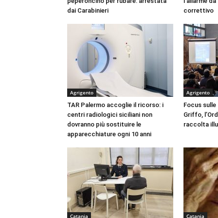
peperoncino per rubare: arrestata
l’allarme d
dai Carabinieri
correttivo
Agrigento
Agrigento
TAR Palermo accoglie il ricorso: i
Focus sulle
centri radiologici siciliani non
Griffo, l’Or
dovranno più sostituire le
raccolta ill
apparecchiature ogni 10 anni
Catania
Catania