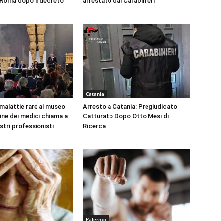
a Roma dopo il decreto
arrestato dai Carabinieri
Catania
 malattie rare al museo
Arresto a Catania: Pregiudicato
dine dei medici chiama a
Catturato Dopo Otto Mesi di
ustri professionisti
Ricerca
Palermo