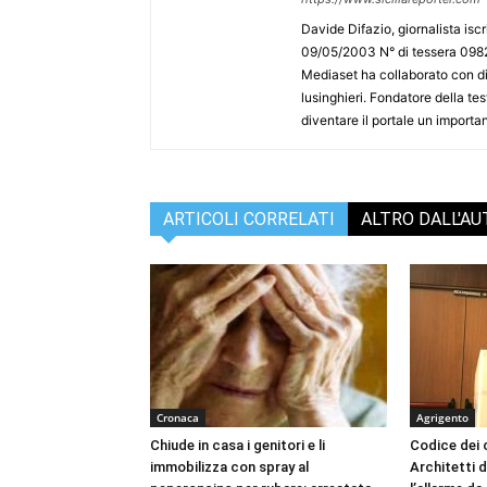
Davide Difazio, giornalista iscri
09/05/2003 N° di tessera 09828
Mediaset ha collaborato con div
lusinghieri. Fondatore della test
diventare il portale un importan
ARTICOLI CORRELATI
ALTRO DALL'A
Cronaca
Agrigento
Chiude in casa i genitori e li
Codice dei c
immobilizza con spray al
Architetti d