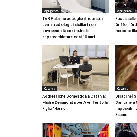
Agrigento
Agrigento
TAR Palermo accoglie il ricorso: i
Focus sulle
centri radiologici siciliani non
Griffo, l’Or
dovranno più sostituire le
raccolta ill
apparecchiature ogni 10 anni
Catania
Catania
Aggressione Domestica a Catania:
Disagi nel 
Madre Denunciata per Aver Ferito la
Sanitarie a
Figlia 14enne
Impossibili
Esame