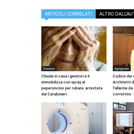
ARTICOLI CORRELATI
ALTRO DALL'A
Cronaca
Agrigento
Chiude in casa i genitori e li
Codice dei c
immobilizza con spray al
Architetti d
peperoncino per rubare: arrestata
l’allarme d
dai Carabinieri
correttivo