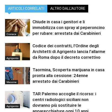
ARTICOLI CORRELATI
ALTRO DALL'AUTORE
Chiude in casa i genitori e li
immobilizza con spray al peperoncino
per rubare: arrestata dai Carabinieri
Cronaca
Codice dei contratti, l’Ordine degli
Architetti di Agrigento lancia l’allarme
da Roma dopo il decreto correttivo
Agrigento
Taormina, Scoperta marijuana in casa
pronta alla cessione: 24enne
arrestato dai Carabinieri
Messina
TAR Palermo accoglie il ricorso: i
centri radiologici siciliani non
dovranno più sostituire le
Agrigento
apparecchiature ogni 10 anni