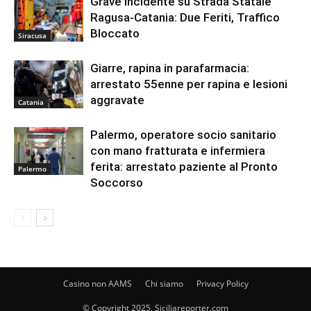
Grave Incidente su Strada Statale
Ragusa-Catania: Due Feriti, Traffico
Bloccato
Siracusa
Giarre, rapina in parafarmacia:
arrestato 55enne per rapina e lesioni
aggravate
Catania
Palermo, operatore socio sanitario
con mano fratturata e infermiera
ferita: arrestato paziente al Pronto
Palermo
Soccorso
Casino non AAMS
Chi siamo
Privacy Policy
© Copyright 2025, Siciliareporter.com