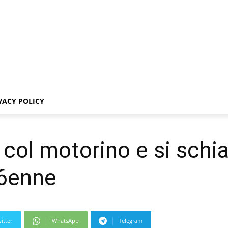
VACY POLICY
 col motorino e si schi
16enne
itter
WhatsApp
Telegram