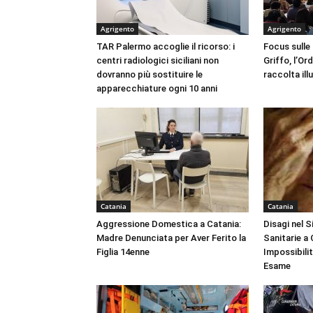
Agrigento
Agrigento
TAR Palermo accoglie il ricorso: i
Focus sulle
centri radiologici siciliani non
Griffo, l’Or
dovranno più sostituire le
raccolta ill
apparecchiature ogni 10 anni
Catania
Catania
Aggressione Domestica a Catania:
Disagi nel 
Madre Denunciata per Aver Ferito la
Sanitarie a
Figlia 14enne
Impossibili
Esame