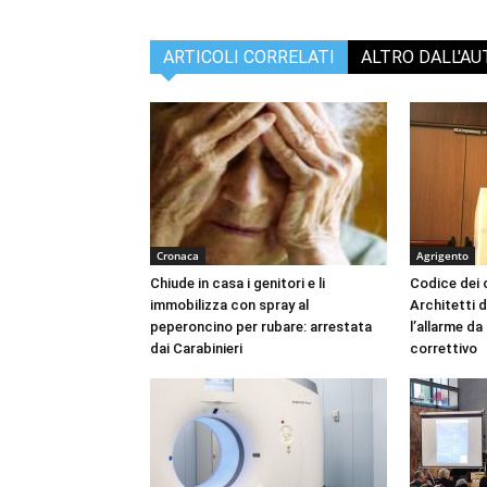
ARTICOLI CORRELATI
ALTRO DALL'A
Cronaca
Agrigento
Chiude in casa i genitori e li
Codice dei c
immobilizza con spray al
Architetti d
peperoncino per rubare: arrestata
l’allarme d
dai Carabinieri
correttivo