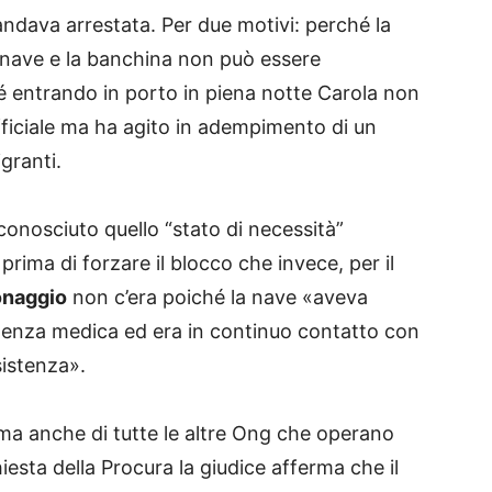
ndava arrestata. Per due motivi: perché la
a nave e la banchina non può essere
é entrando in porto in piena notte Carola non
fficiale ma ha agito in adempimento di un
igranti.
conosciuto quello “stato di necessità”
rima di forzare il blocco che invece, per il
onaggio
non c’era poiché la nave «aveva
istenza medica ed era in continuo contatto con
ssistenza».
la ma anche di tutte le altre Ong che operano
hiesta della Procura la giudice afferma che il