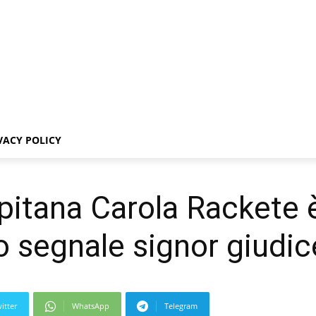
VACY POLICY
pitana Carola Rackete è l
o segnale signor giudic
itter
WhatsApp
Telegram