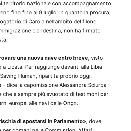
l territorio nazionale con accompagnamento
eno fino fino al 9 luglio, in quanto la procura,
rogatorio di Carola nell’ambito del filone
immigrazione clandestina, non ha firmato
sta.
 trovare una nuova nave entro breve,
visto
a Licata. Per raggiunge davanti alla Libia
aving Human, ripartita proprio oggi.
 – dice la capomissione Alessandra Sciurba –
e che è sempre più svuotato di testimoni per
rni europei alle navi delle Ong».
 rischia di spostarsi in Parlamento»
, dove
sta per domani nelle Commissioni Affari