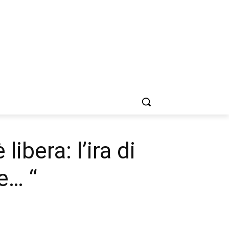
ibera: l’ira di
e… “