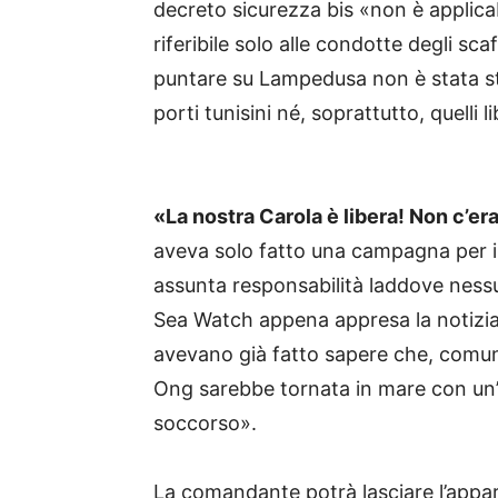
decreto sicurezza bis «non è applicab
riferibile solo alle condotte degli sc
puntare su Lampedusa non è stata st
porti tunisini né, soprattutto, quelli l
«La nostra Carola è libera! Non c’era
aveva solo fatto una campagna per i d
assunta responsabilità laddove ness
Sea Watch appena appresa la notizia 
avevano già fatto sapere che, comunq
Ong sarebbe tornata in mare con un’
soccorso».
La comandante potrà lasciare l’appart