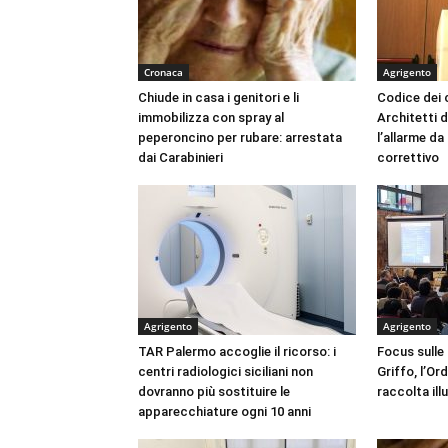
Cronaca
Agrigento
Chiude in casa i genitori e li
Codice dei c
immobilizza con spray al
Architetti d
peperoncino per rubare: arrestata
l’allarme d
dai Carabinieri
correttivo
Agrigento
Agrigento
TAR Palermo accoglie il ricorso: i
Focus sulle
centri radiologici siciliani non
Griffo, l’Or
dovranno più sostituire le
raccolta ill
apparecchiature ogni 10 anni