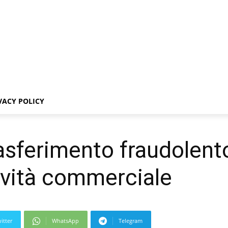
VACY POLICY
rasferimento fraudolento
ività commerciale
itter
WhatsApp
Telegram