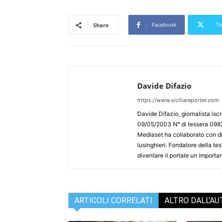
Facebook
Tw
Share
Davide Difazio
https://www.siciliareporter.com
Davide Difazio, giornalista iscri
09/05/2003 N° di tessera 09828
Mediaset ha collaborato con div
lusinghieri. Fondatore della test
diventare il portale un importan
ARTICOLI CORRELATI
ALTRO DALL'A