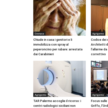
Cronaca
Agrigento
Chiude in casa i genitori e li
Codice dei c
immobilizza con spray al
Architetti d
peperoncino per rubare: arrestata
l’allarme d
dai Carabinieri
correttivo
Agrigento
Agrigento
TAR Palermo accoglie il ricorso: i
Focus sulle
centri radiologici siciliani non
Griffo, l’Or