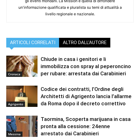
gli eventi mondani. La Mission è quella di diffondere
un'informazione qualificata e pluralista su temi di attualità a
livello regionale e nazionale.
ARTICOLI CORRELATI
ALTRO DALL'AUTORE
Chiude in casa i genitori e li
immobilizza con spray al peperoncino
per rubare: arrestata dai Carabinieri
Cronaca
Codice dei contratti, l’Ordine degli
Architetti di Agrigento lancia l’allarme
da Roma dopo il decreto correttivo
Agrigento
Taormina, Scoperta marijuana in casa
pronta alla cessione: 24enne
arrestato dai Carabinieri
Messina