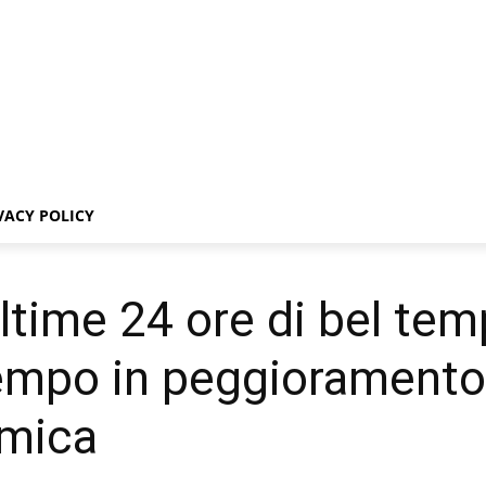
VACY POLICY
ultime 24 ore di bel te
empo in peggioramento
rmica