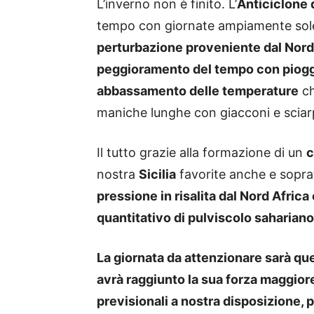
L’inverno non è finito. L’
Anticiclone 
tempo con giornate ampiamente sole
perturbazione proveniente dal Nor
peggioramento del tempo con piogge
abbassamento delle temperature
ch
maniche lunghe con giacconi e sciar
Il tutto grazie alla formazione di un
c
nostra
Sicilia
favorite anche e soprat
pressione in risalita dal Nord Africa
quantitativo di pulviscolo saharian
La giornata da attenzionare sarà que
avrà raggiunto la sua forza maggiore
previsionali a nostra disposizione,