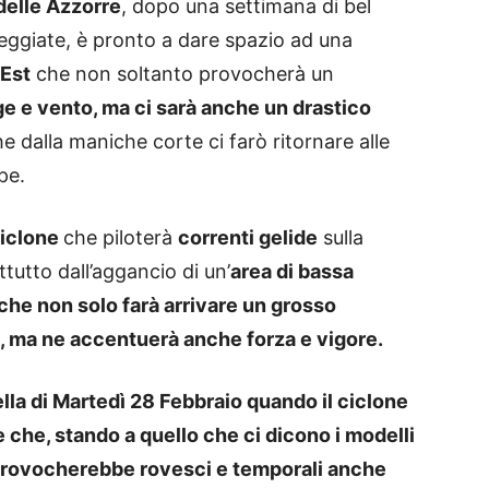
delle Azzorre
, dopo una settimana di bel
ggiate, è pronto a dare spazio ad una
dEst
che non soltanto provocherà un
 e vento, ma ci sarà anche un drastico
e dalla maniche corte ci farò ritornare alle
pe.
iclone
che piloterà
correnti gelide
sulla
tutto dall’aggancio di un’
area di bassa
 che non solo farà arrivare un grosso
o, ma ne accentuerà anche forza e vigore.
lla di Martedì 28 Febbraio quando il ciclone
 che, stando a quello che ci dicono i modelli
 provocherebbe rovesci e temporali anche