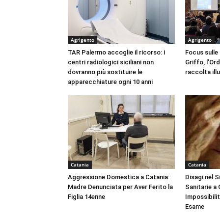
Agrigento
Agrigento
TAR Palermo accoglie il ricorso: i
Focus sulle
centri radiologici siciliani non
Griffo, l’Or
dovranno più sostituire le
raccolta ill
apparecchiature ogni 10 anni
Catania
Catania
Aggressione Domestica a Catania:
Disagi nel 
Madre Denunciata per Aver Ferito la
Sanitarie a
Figlia 14enne
Impossibili
Esame