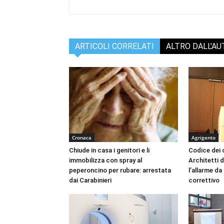
ARTICOLI CORRELATI
ALTRO DALL'A
Cronaca
Agrigento
Chiude in casa i genitori e li
Codice dei c
immobilizza con spray al
Architetti d
peperoncino per rubare: arrestata
l’allarme d
dai Carabinieri
correttivo