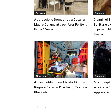
Catania
Catania
Aggressione Domestica a Catania:
Disagi nel 
Madre Denunciata per Aver Ferito la
Sanitarie a
Figlia 14enne
Impossibili
Esame
Siracusa
Catania
Grave Incidente su Strada Statale
Giarre, rapi
Ragusa-Catania: Due Feriti, Traffico
arrestato 55
Bloccato
aggravate