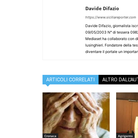
Davide Difazio
https://www.siciliareporter.com
Davide Difazio, giornalista iscri
09/05/2003 N° di tessera 09828
Mediaset ha collaborato con div
lusinghieri. Fondatore della test
diventare il portale un importan
ARTICOLI CORRELATI
ALTRO DALL'A
Cronaca
Agrigento