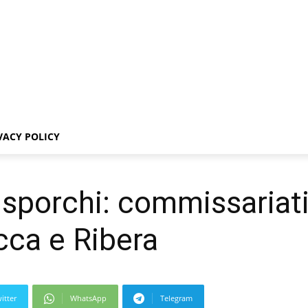
VACY POLICY
i sporchi: commissariat
cca e Ribera
itter
WhatsApp
Telegram