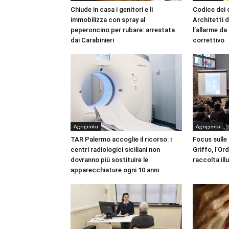
Chiude in casa i genitori e li
Codice dei c
immobilizza con spray al
Architetti d
peperoncino per rubare: arrestata
l’allarme d
dai Carabinieri
correttivo
Agrigento
Agrigento
TAR Palermo accoglie il ricorso: i
Focus sulle
centri radiologici siciliani non
Griffo, l’Or
dovranno più sostituire le
raccolta ill
apparecchiature ogni 10 anni