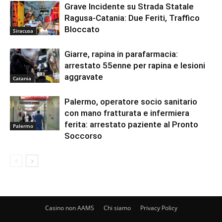
Grave Incidente su Strada Statale
Ragusa-Catania: Due Feriti, Traffico
Bloccato
Siracusa
Giarre, rapina in parafarmacia:
arrestato 55enne per rapina e lesioni
aggravate
Catania
Palermo, operatore socio sanitario
con mano fratturata e infermiera
ferita: arrestato paziente al Pronto
Palermo
Soccorso
Casino non AAMS
Chi siamo
Privacy Policy