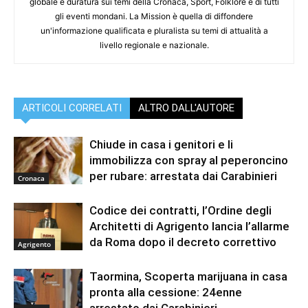
globale e duratura sui temi della Cronaca, Sport, Folklore e di tutti
gli eventi mondani. La Mission è quella di diffondere
un'informazione qualificata e pluralista su temi di attualità a
livello regionale e nazionale.
ARTICOLI CORRELATI
ALTRO DALL'AUTORE
Chiude in casa i genitori e li
immobilizza con spray al peperoncino
per rubare: arrestata dai Carabinieri
Cronaca
Codice dei contratti, l’Ordine degli
Architetti di Agrigento lancia l’allarme
da Roma dopo il decreto correttivo
Agrigento
Taormina, Scoperta marijuana in casa
pronta alla cessione: 24enne